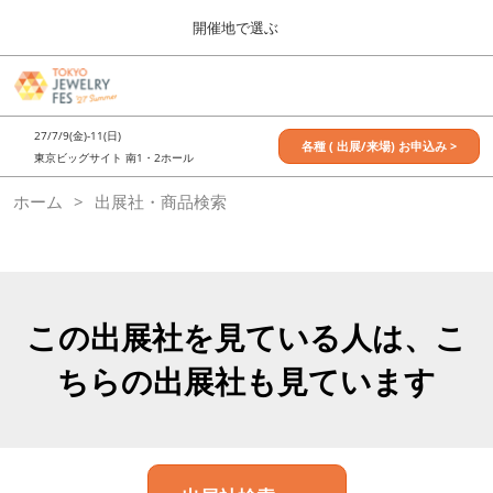
Press
ス
開催地で選ぶ
Escape
キ
to
ッ
close
7月_TOKYO JEWELRY FES
グ
プ
the
ロ
2027年07月09日
し
ー
menu.
東京ビッグサイト / Tokyo Big Sight, Japan
27/7/9(金)-11(日)
バ
各種 ( 出展/来場) お申込み >
て
東京ビッグサイト 南1・2ホール
ル
進
ナ
11月_OSAKA JEWELRY FES
ホーム
出展社・商品検索
ビ
む
2026年11月21日
ゲ
大阪南港ATCホール/ATC HALL
ー
シ
ョ
ン
を
この出展社を見ている人は、こ
折
り
ちらの出展社も見ています
た
た
む