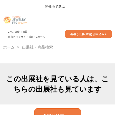
Press
ス
開催地で選ぶ
Escape
キ
to
ッ
close
7月_TOKYO JEWELRY FES
グ
プ
the
ロ
2027年07月09日
し
ー
menu.
東京ビッグサイト / Tokyo Big Sight, Japan
27/7/9(金)-11(日)
バ
各種 ( 出展/来場) お申込み >
て
東京ビッグサイト 南1・2ホール
ル
進
ナ
11月_OSAKA JEWELRY FES
ホーム
出展社・商品検索
ビ
む
2026年11月21日
ゲ
大阪南港ATCホール/ATC HALL
ー
シ
ョ
ン
を
この出展社を見ている人は、こ
折
り
ちらの出展社も見ています
た
た
む