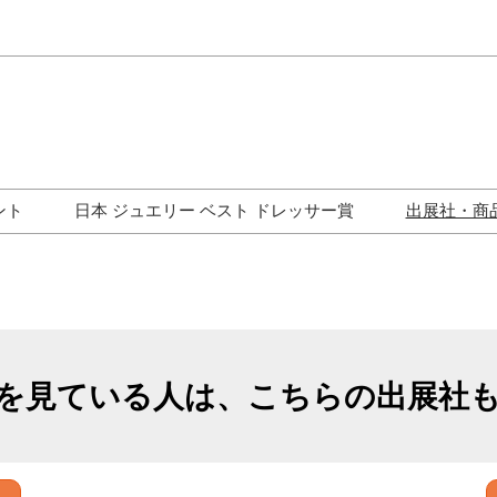
Japa
Engli
ント
日本 ジュエリー ベスト ドレッサー賞
出展社・商
ワークショップ
歴代受賞者一覧
ジュエリー修理コーナー
トークイベント
を見ている人は、こちらの出展社