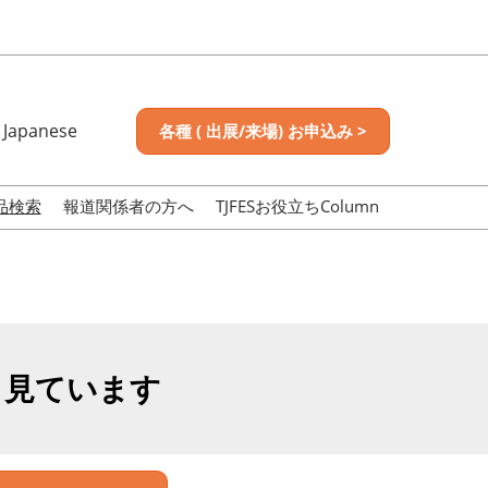
Japanese
各種 ( 出展/来場) お申込み >
nese
sh
品検索
報道関係者の方へ
TJFESお役立ちColumn
も見ています