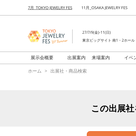
Press
ス
7月_TOKYO JEWELRY FES
11月_OSAKA JEWELRY FES
Escape
キ
to
ッ
close
プ
the
27/7/9(金)-11(日)
し
menu.
東京ビッグサイト 南1・2ホール
て
進
む
展示会概要
出展案内
来場案内
イベ
前回来場者数
会場の様子
ホーム
出展社・商品検索
ジュエリーFES
商品特集
クリエイターFES
ゾーンマップ
ミネラル&ストーンFES
この出展社