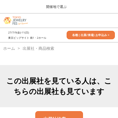
Press
ス
開催地で選ぶ
Escape
キ
to
ッ
close
7月_TOKYO JEWELRY FES
グ
プ
the
ロ
2027年07月09日
し
ー
menu.
東京ビッグサイト / Tokyo Big Sight, Japan
27/7/9(金)-11(日)
バ
各種 ( 出展/来場) お申込み >
て
東京ビッグサイト 南1・2ホール
ル
進
ナ
11月_OSAKA JEWELRY FES
ホーム
出展社・商品検索
ビ
む
2026年11月21日
ゲ
大阪南港ATCホール/ATC HALL
ー
シ
ョ
ン
を
この出展社を見ている人は、こ
折
り
ちらの出展社も見ています
た
た
む