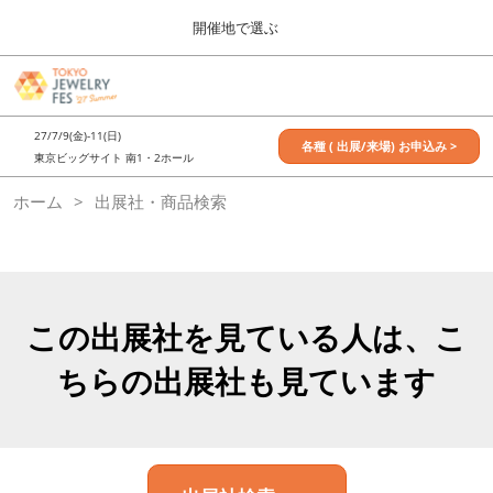
Press
ス
開催地で選ぶ
Escape
キ
to
ッ
close
7月_TOKYO JEWELRY FES
グ
プ
the
ロ
2027年07月09日
し
ー
menu.
東京ビッグサイト / Tokyo Big Sight, Japan
27/7/9(金)-11(日)
バ
各種 ( 出展/来場) お申込み >
て
東京ビッグサイト 南1・2ホール
ル
進
ナ
11月_OSAKA JEWELRY FES
ホーム
出展社・商品検索
ビ
む
2026年11月21日
ゲ
大阪南港ATCホール/ATC HALL
ー
シ
ョ
ン
を
この出展社を見ている人は、こ
折
り
ちらの出展社も見ています
た
た
む