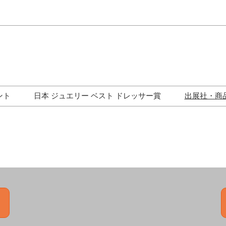
Japa
Engli
ント
日本 ジュエリー ベスト ドレッサー賞
出展社・商
ワークショップ
歴代受賞者一覧
ジュエリー修理コーナー
トークイベント