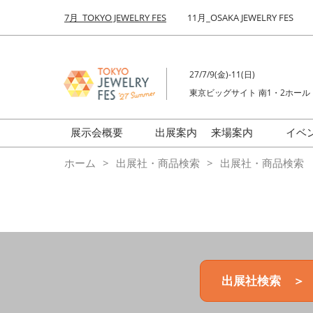
Press
ス
7月_TOKYO JEWELRY FES
11月_OSAKA JEWELRY FES
Escape
キ
to
ッ
close
プ
the
27/7/9(金)-11(日)
し
menu.
東京ビッグサイト 南1・2ホール
て
進
む
展示会概要
出展案内
来場案内
イベ
前回来場者数
会場の様子
ホーム
出展社・商品検索
出展社・商品検索
ジュエリーFES
商品特集
クリエイターFES
ゾーンマップ
ミネラル&ストーンFES
出展社検索 ＞