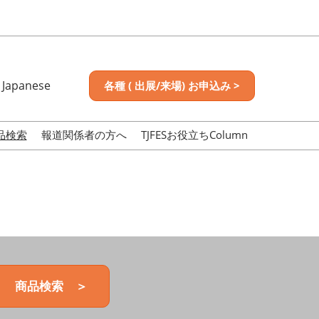
Japanese
各種 ( 出展/来場) お申込み >
nese
sh
品検索
報道関係者の方へ
TJFESお役立ちColumn
商品検索 ＞