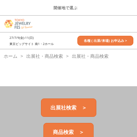
Press
ス
開催地で選ぶ
Escape
キ
to
ッ
close
7月_TOKYO JEWELRY FES
グ
プ
the
ロ
2027年07月09日
し
ー
menu.
東京ビッグサイト / Tokyo Big Sight, Japan
27/7/9(金)-11(日)
バ
各種 ( 出展/来場) お申込み >
て
東京ビッグサイト 南1・2ホール
ル
進
ナ
11月_OSAKA JEWELRY FES
ホーム
出展社・商品検索
ビ
出展社・商品検索
む
2026年11月21日
ゲ
大阪南港ATCホール/ATC HALL
ー
シ
ョ
ン
を
折
り
た
出展社検索 ＞
た
む
商品検索 ＞