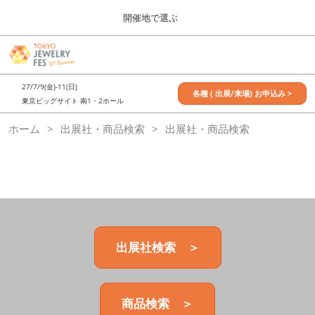
Press
ス
開催地で選ぶ
Escape
キ
to
ッ
close
7月_TOKYO JEWELRY FES
グ
プ
the
ロ
2027年07月09日
し
ー
menu.
東京ビッグサイト / Tokyo Big Sight, Japan
27/7/9(金)-11(日)
バ
各種 ( 出展/来場) お申込み >
て
東京ビッグサイト 南1・2ホール
ル
進
ナ
11月_OSAKA JEWELRY FES
ホーム
出展社・商品検索
ビ
出展社・商品検索
む
2026年11月21日
ゲ
大阪南港ATCホール/ATC HALL
ー
シ
ョ
ン
を
折
り
た
出展社検索 ＞
た
む
商品検索 ＞