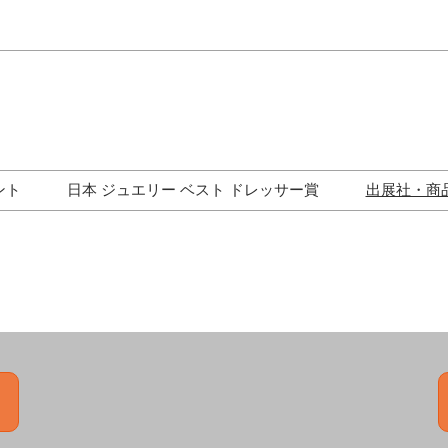
Japa
Engli
ント
日本 ジュエリー ベスト ドレッサー賞
出展社・商
ワークショップ
歴代受賞者一覧
ジュエリー修理コーナー
トークイベント