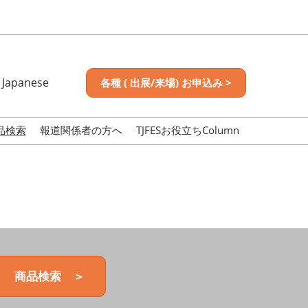
Japanese
各種 ( 出展/来場) お申込み >
nese
sh
品検索
報道関係者の方へ
TJFESお役立ちColumn
商品検索 ＞