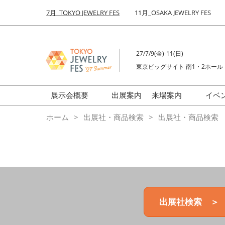
Press
ス
7月_TOKYO JEWELRY FES
11月_OSAKA JEWELRY FES
Escape
キ
to
ッ
close
プ
the
27/7/9(金)-11(日)
し
menu.
東京ビッグサイト 南1・2ホール
て
進
む
展示会概要
出展案内
来場案内
イベ
前回来場者数
会場の様子
ホーム
出展社・商品検索
出展社・商品検索
ジュエリーFES
商品特集
クリエイターFES
ゾーンマップ
ミネラル&ストーンFES
出展社検索 ＞