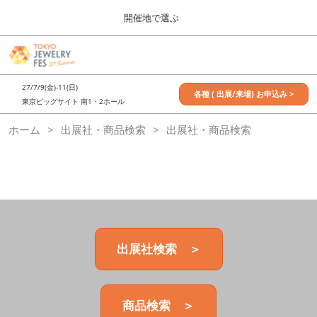
Press
ス
開催地で選ぶ
Escape
キ
to
ッ
close
7月_TOKYO JEWELRY FES
グ
プ
the
ロ
2027年07月09日
し
ー
menu.
東京ビッグサイト / Tokyo Big Sight, Japan
27/7/9(金)-11(日)
バ
各種 ( 出展/来場) お申込み >
て
東京ビッグサイト 南1・2ホール
ル
進
ナ
11月_OSAKA JEWELRY FES
ホーム
出展社・商品検索
ビ
出展社・商品検索
む
2026年11月21日
ゲ
大阪南港ATCホール/ATC HALL
ー
シ
ョ
ン
を
折
り
た
出展社検索 ＞
た
む
商品検索 ＞