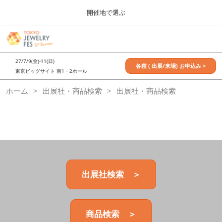
Press
ス
開催地で選ぶ
Escape
キ
to
ッ
close
7月_TOKYO JEWELRY FES
グ
プ
the
ロ
2027年07月09日
し
ー
menu.
東京ビッグサイト / Tokyo Big Sight, Japan
27/7/9(金)-11(日)
バ
各種 ( 出展/来場) お申込み >
て
東京ビッグサイト 南1・2ホール
ル
進
ナ
11月_OSAKA JEWELRY FES
ホーム
出展社・商品検索
ビ
出展社・商品検索
む
2026年11月21日
ゲ
大阪南港ATCホール/ATC HALL
ー
シ
ョ
ン
を
折
り
た
出展社検索 ＞
た
む
商品検索 ＞