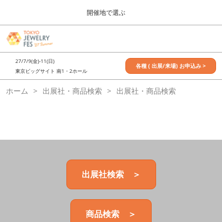
Press
ス
開催地で選ぶ
Escape
キ
to
ッ
close
7月_TOKYO JEWELRY FES
グ
プ
the
ロ
2027年07月09日
し
ー
menu.
東京ビッグサイト / Tokyo Big Sight, Japan
27/7/9(金)-11(日)
バ
各種 ( 出展/来場) お申込み >
て
東京ビッグサイト 南1・2ホール
ル
進
ナ
11月_OSAKA JEWELRY FES
ホーム
出展社・商品検索
ビ
出展社・商品検索
む
2026年11月21日
ゲ
大阪南港ATCホール/ATC HALL
ー
シ
ョ
ン
を
折
り
た
出展社検索 ＞
た
む
商品検索 ＞