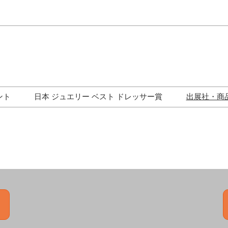
Japa
Engli
ント
日本 ジュエリー ベスト ドレッサー賞
出展社・商
ワークショップ
歴代受賞者一覧
ジュエリー修理コーナー
トークイベント