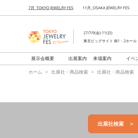
Press
ス
7月_TOKYO JEWELRY FES
11月_OSAKA JEWELRY FES
Escape
キ
to
ッ
close
プ
the
27/7/9(金)-11(日)
し
menu.
東京ビッグサイト 南1・2ホール
て
進
む
展示会概要
出展案内
来場案内
イベ
前回来場者数
会場の様子
ホーム
出展社・商品検索
出展社・商品検索
ジュエリーFES
商品特集
クリエイターFES
ゾーンマップ
ミネラル&ストーンFES
出展社検索 ＞