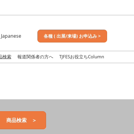
Japanese
各種 ( 出展/来場) お申込み >
nese
sh
品検索
報道関係者の方へ
TJFESお役立ちColumn
商品検索 ＞