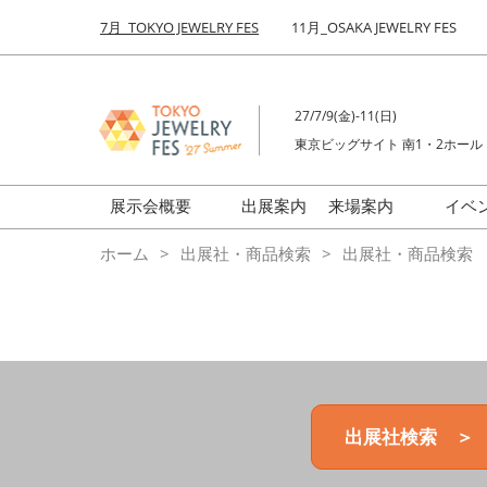
Press
ス
7月_TOKYO JEWELRY FES
11月_OSAKA JEWELRY FES
Escape
キ
to
ッ
close
プ
the
27/7/9(金)-11(日)
し
menu.
東京ビッグサイト 南1・2ホール
て
進
む
展示会概要
出展案内
来場案内
イベ
前回来場者数
会場の様子
ホーム
出展社・商品検索
出展社・商品検索
ジュエリーFES
商品特集
クリエイターFES
ゾーンマップ
ミネラル&ストーンFES
出展社検索 ＞