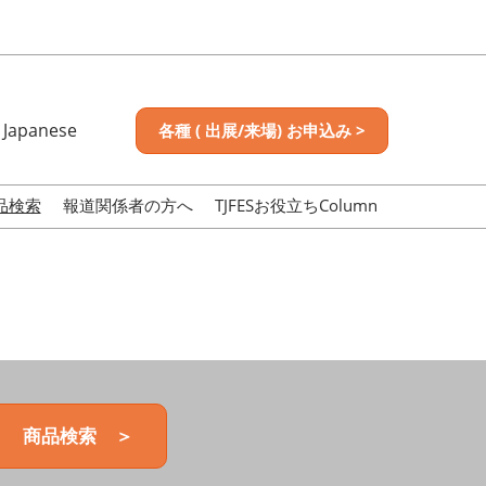
Japanese
各種 ( 出展/来場) お申込み >
nese
sh
品検索
報道関係者の方へ
TJFESお役立ちColumn
商品検索 ＞