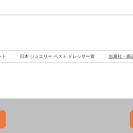
Japa
Engli
ント
日本 ジュエリー ベスト ドレッサー賞
出展社・商
ワークショップ
歴代受賞者一覧
ジュエリー修理コーナー
トークイベント