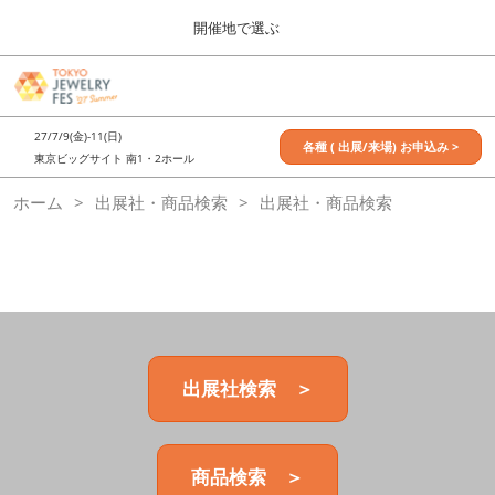
Press
ス
開催地で選ぶ
Escape
キ
to
ッ
close
7月_TOKYO JEWELRY FES
グ
プ
the
ロ
2027年07月09日
し
ー
menu.
東京ビッグサイト / Tokyo Big Sight, Japan
27/7/9(金)-11(日)
バ
各種 ( 出展/来場) お申込み >
て
東京ビッグサイト 南1・2ホール
ル
進
ナ
11月_OSAKA JEWELRY FES
ホーム
出展社・商品検索
ビ
出展社・商品検索
む
2026年11月21日
ゲ
大阪南港ATCホール/ATC HALL
ー
シ
ョ
ン
を
折
り
た
出展社検索 ＞
た
む
商品検索 ＞