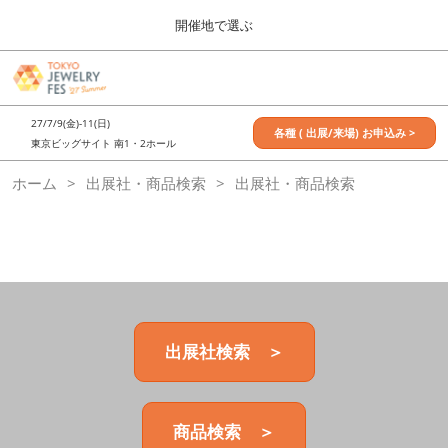
Press
ス
開催地で選ぶ
Escape
キ
to
ッ
close
7月_TOKYO JEWELRY FES
グ
プ
the
ロ
2027年07月09日
し
ー
menu.
東京ビッグサイト / Tokyo Big Sight, Japan
27/7/9(金)-11(日)
バ
各種 ( 出展/来場) お申込み >
て
東京ビッグサイト 南1・2ホール
ル
進
ナ
11月_OSAKA JEWELRY FES
ホーム
出展社・商品検索
ビ
出展社・商品検索
む
2026年11月21日
ゲ
大阪南港ATCホール/ATC HALL
ー
シ
ョ
ン
を
折
り
た
出展社検索 ＞
た
む
商品検索 ＞