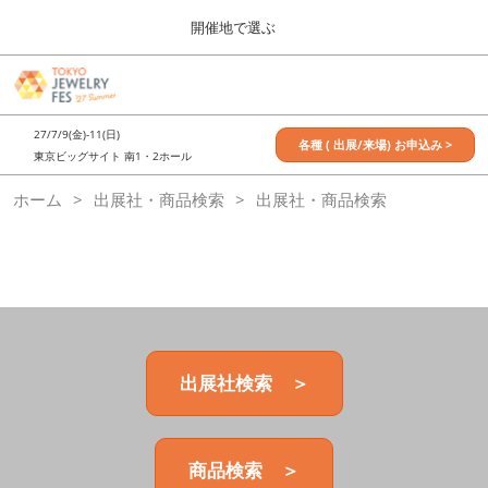
Press
ス
開催地で選ぶ
Escape
キ
to
ッ
close
7月_TOKYO JEWELRY FES
グ
プ
the
ロ
2027年07月09日
し
ー
menu.
東京ビッグサイト / Tokyo Big Sight, Japan
27/7/9(金)-11(日)
バ
各種 ( 出展/来場) お申込み >
て
東京ビッグサイト 南1・2ホール
ル
進
ナ
11月_OSAKA JEWELRY FES
ホーム
出展社・商品検索
ビ
出展社・商品検索
む
2026年11月21日
ゲ
大阪南港ATCホール/ATC HALL
ー
シ
ョ
ン
を
折
り
た
出展社検索 ＞
た
む
商品検索 ＞