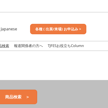
Japanese
各種 ( 出展/来場) お申込み >
nese
sh
品検索
報道関係者の方へ
TJFESお役立ちColumn
商品検索 ＞