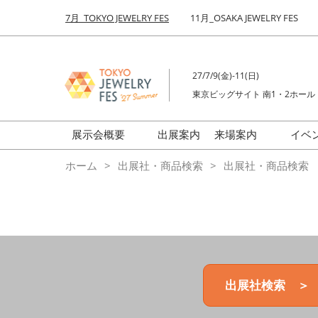
Press
ス
7月_TOKYO JEWELRY FES
11月_OSAKA JEWELRY FES
Escape
キ
to
ッ
close
プ
the
27/7/9(金)-11(日)
し
menu.
東京ビッグサイト 南1・2ホール
て
進
む
展示会概要
出展案内
来場案内
イベ
前回来場者数
会場の様子
ホーム
出展社・商品検索
出展社・商品検索
ジュエリーFES
商品特集
クリエイターFES
ゾーンマップ
ミネラル&ストーンFES
出展社検索 ＞