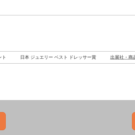
Japa
Engli
ント
日本 ジュエリー ベスト ドレッサー賞
出展社・商
ワークショップ
歴代受賞者一覧
ジュエリー修理コーナー
トークイベント