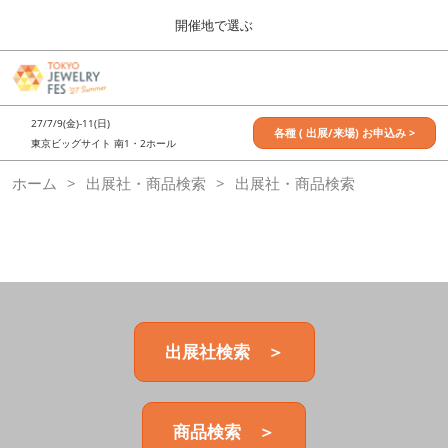
Press
ス
開催地で選ぶ
Escape
キ
to
ッ
close
7月_TOKYO JEWELRY FES
グ
プ
the
ロ
2027年07月09日
し
ー
menu.
東京ビッグサイト / Tokyo Big Sight, Japan
27/7/9(金)-11(日)
バ
各種 ( 出展/来場) お申込み >
て
東京ビッグサイト 南1・2ホール
ル
進
ナ
11月_OSAKA JEWELRY FES
ホーム
出展社・商品検索
ビ
出展社・商品検索
む
2026年11月21日
ゲ
大阪南港ATCホール/ATC HALL
ー
シ
ョ
ン
を
折
り
た
出展社検索 ＞
た
む
商品検索 ＞