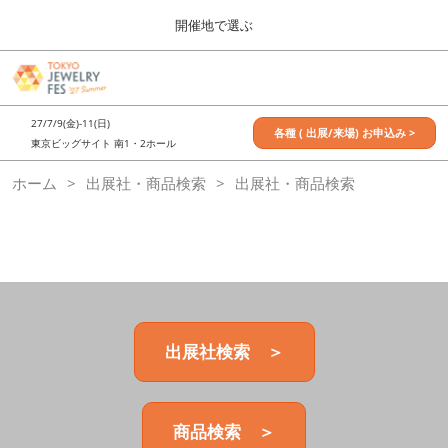
Press
ス
開催地で選ぶ
Escape
キ
to
ッ
close
7月_TOKYO JEWELRY FES
グ
プ
the
ロ
2027年07月09日
し
ー
menu.
東京ビッグサイト / Tokyo Big Sight, Japan
27/7/9(金)-11(日)
バ
各種 ( 出展/来場) お申込み >
て
東京ビッグサイト 南1・2ホール
ル
進
ナ
11月_OSAKA JEWELRY FES
ホーム
出展社・商品検索
ビ
出展社・商品検索
む
2026年11月21日
ゲ
大阪南港ATCホール/ATC HALL
ー
シ
ョ
ン
を
折
り
た
出展社検索 ＞
た
む
商品検索 ＞