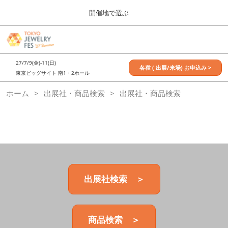
Press
ス
開催地で選ぶ
Escape
キ
to
ッ
close
7月_TOKYO JEWELRY FES
グ
プ
the
ロ
2027年07月09日
し
ー
menu.
東京ビッグサイト / Tokyo Big Sight, Japan
27/7/9(金)-11(日)
バ
各種 ( 出展/来場) お申込み >
て
東京ビッグサイト 南1・2ホール
ル
進
ナ
11月_OSAKA JEWELRY FES
ホーム
出展社・商品検索
ビ
出展社・商品検索
む
2026年11月21日
ゲ
大阪南港ATCホール/ATC HALL
ー
シ
ョ
ン
を
折
り
た
出展社検索 ＞
た
む
商品検索 ＞