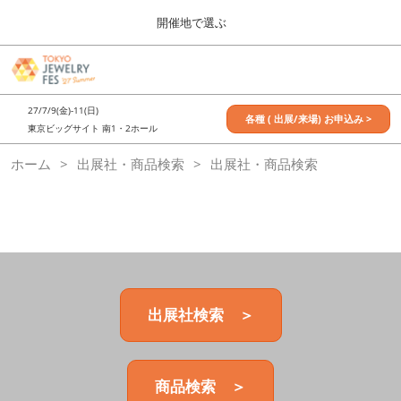
Press
ス
開催地で選ぶ
Escape
キ
to
ッ
close
7月_TOKYO JEWELRY FES
グ
プ
the
ロ
2027年07月09日
し
ー
menu.
東京ビッグサイト / Tokyo Big Sight, Japan
27/7/9(金)-11(日)
バ
各種 ( 出展/来場) お申込み >
て
東京ビッグサイト 南1・2ホール
ル
進
ナ
11月_OSAKA JEWELRY FES
ホーム
出展社・商品検索
ビ
出展社・商品検索
む
2026年11月21日
ゲ
大阪南港ATCホール/ATC HALL
ー
シ
ョ
ン
を
折
り
た
出展社検索 ＞
た
む
商品検索 ＞