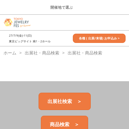
Press
ス
開催地で選ぶ
Escape
キ
to
ッ
close
7月_TOKYO JEWELRY FES
グ
プ
the
ロ
2027年07月09日
し
ー
menu.
東京ビッグサイト / Tokyo Big Sight, Japan
27/7/9(金)-11(日)
バ
各種 ( 出展/来場) お申込み >
て
東京ビッグサイト 南1・2ホール
ル
進
ナ
11月_OSAKA JEWELRY FES
ホーム
出展社・商品検索
ビ
出展社・商品検索
む
2026年11月21日
ゲ
大阪南港ATCホール/ATC HALL
ー
シ
ョ
ン
を
折
り
た
出展社検索 ＞
た
む
商品検索 ＞