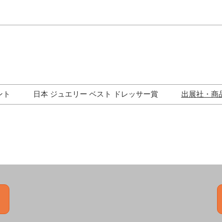
Japa
Engli
ント
日本 ジュエリー ベスト ドレッサー賞
出展社・商
ワークショップ
歴代受賞者一覧
ジュエリー修理コーナー
トークイベント