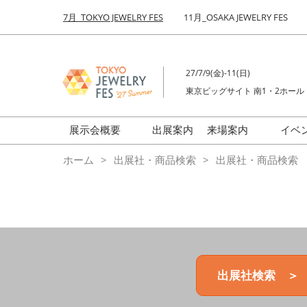
Press
ス
7月_TOKYO JEWELRY FES
11月_OSAKA JEWELRY FES
Escape
キ
to
ッ
close
プ
the
27/7/9(金)-11(日)
し
menu.
東京ビッグサイト 南1・2ホール
て
進
む
展示会概要
出展案内
来場案内
イベ
前回来場者数
会場の様子
ホーム
出展社・商品検索
出展社・商品検索
ジュエリーFES
商品特集
クリエイターFES
ゾーンマップ
ミネラル&ストーンFES
出展社検索 ＞