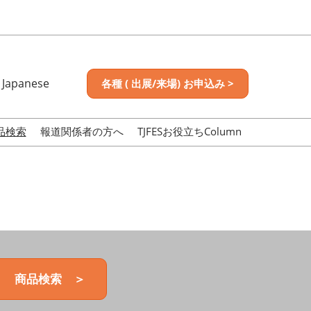
Japanese
各種 ( 出展/来場) お申込み >
nese
sh
品検索
報道関係者の方へ
TJFESお役立ちColumn
商品検索 ＞