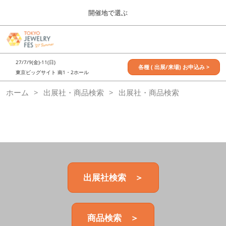
Press
ス
開催地で選ぶ
Escape
キ
to
ッ
close
7月_TOKYO JEWELRY FES
グ
プ
the
ロ
2027年07月09日
し
ー
menu.
東京ビッグサイト / Tokyo Big Sight, Japan
27/7/9(金)-11(日)
バ
各種 ( 出展/来場) お申込み >
て
東京ビッグサイト 南1・2ホール
ル
進
ナ
11月_OSAKA JEWELRY FES
ホーム
出展社・商品検索
ビ
出展社・商品検索
む
2026年11月21日
ゲ
大阪南港ATCホール/ATC HALL
ー
シ
ョ
ン
を
折
り
た
出展社検索 ＞
た
む
商品検索 ＞