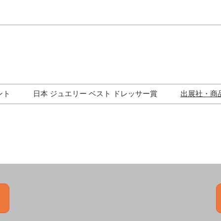
Japa
Engli
ント
日本 ジュエリー ベスト ドレッサー賞
出展社・商
ワークショップ
歴代受賞者一覧
ジュエリー修理コーナー
トークイベント