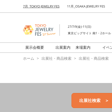
Press
ス
7月_TOKYO JEWELRY FES
11月_OSAKA JEWELRY FES
Escape
キ
to
ッ
close
プ
the
27/7/9(金)-11(日)
し
menu.
東京ビッグサイト 南1・2ホール
て
進
む
展示会概要
出展案内
来場案内
イベ
前回来場者数
会場の様子
ホーム
出展社・商品検索
出展社・商品検索
ジュエリーFES
商品特集
クリエイターFES
ゾーンマップ
ミネラル&ストーンFES
出展社検索 ＞