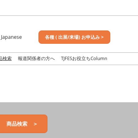
Japanese
各種 ( 出展/来場) お申込み >
nese
sh
品検索
報道関係者の方へ
TJFESお役立ちColumn
商品検索 ＞