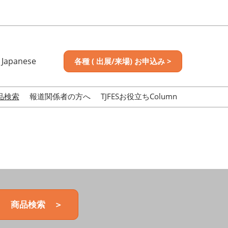
Japanese
各種 ( 出展/来場) お申込み >
nese
sh
品検索
報道関係者の方へ
TJFESお役立ちColumn
商品検索 ＞