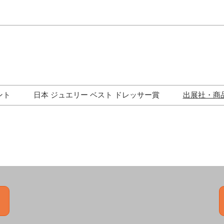
Japa
Engli
ント
日本 ジュエリー ベスト ドレッサー賞
出展社・商
ワークショップ
歴代受賞者一覧
ジュエリー修理コーナー
トークイベント