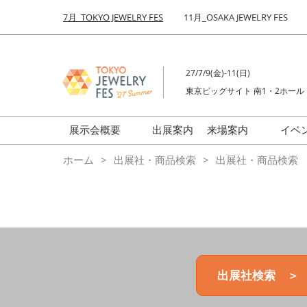
Press
ス
7月_TOKYO JEWELRY FES
11月_OSAKA JEWELRY FES
Escape
キ
to
ッ
close
プ
the
27/7/9(金)-11(日)
し
menu.
東京ビッグサイト 南1・2ホール
て
進
む
展示会概要
出展案内
来場案内
イベ
前回来場者数
会場の様子
ホーム
出展社・商品検索
出展社・商品検索
ジュエリーFES
商品特集
クリエイターFES
ゾーンマップ
ミネラル&ストーンFES
出展社検索 ＞