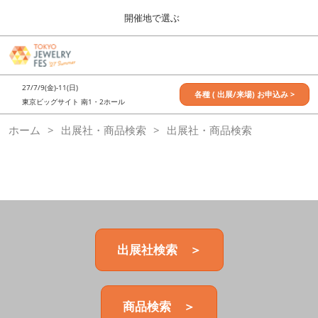
Press
ス
開催地で選ぶ
Escape
キ
to
ッ
close
7月_TOKYO JEWELRY FES
グ
プ
the
ロ
2027年07月09日
し
ー
menu.
東京ビッグサイト / Tokyo Big Sight, Japan
27/7/9(金)-11(日)
バ
各種 ( 出展/来場) お申込み >
て
東京ビッグサイト 南1・2ホール
ル
進
ナ
11月_OSAKA JEWELRY FES
ホーム
出展社・商品検索
ビ
出展社・商品検索
む
2026年11月21日
ゲ
大阪南港ATCホール/ATC HALL
ー
シ
ョ
ン
を
折
り
た
出展社検索 ＞
た
む
商品検索 ＞