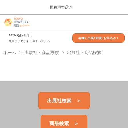
Press
ス
開催地で選ぶ
Escape
キ
to
ッ
close
7月_TOKYO JEWELRY FES
グ
プ
the
ロ
2027年07月09日
し
ー
menu.
東京ビッグサイト / Tokyo Big Sight, Japan
27/7/9(金)-11(日)
バ
各種 ( 出展/来場) お申込み >
て
東京ビッグサイト 南1・2ホール
ル
進
ナ
11月_OSAKA JEWELRY FES
ホーム
出展社・商品検索
ビ
出展社・商品検索
む
2026年11月21日
ゲ
大阪南港ATCホール/ATC HALL
ー
シ
ョ
ン
を
折
り
た
出展社検索 ＞
た
む
商品検索 ＞