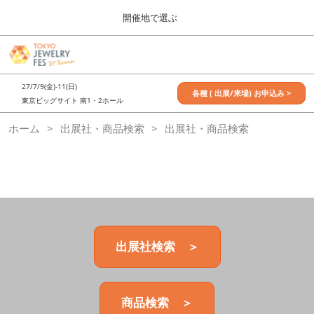
Press
ス
開催地で選ぶ
Escape
キ
to
ッ
close
7月_TOKYO JEWELRY FES
グ
プ
the
ロ
2027年07月09日
し
ー
menu.
東京ビッグサイト / Tokyo Big Sight, Japan
27/7/9(金)-11(日)
バ
各種 ( 出展/来場) お申込み >
て
東京ビッグサイト 南1・2ホール
ル
進
ナ
11月_OSAKA JEWELRY FES
ホーム
出展社・商品検索
ビ
出展社・商品検索
む
2026年11月21日
ゲ
大阪南港ATCホール/ATC HALL
ー
シ
ョ
ン
を
折
り
た
出展社検索 ＞
た
む
商品検索 ＞