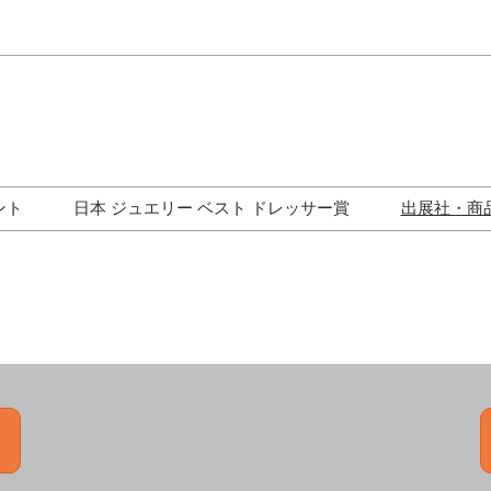
Japa
Engli
ント
日本 ジュエリー ベスト ドレッサー賞
出展社・商
ワークショップ
歴代受賞者一覧
ジュエリー修理コーナー
トークイベント