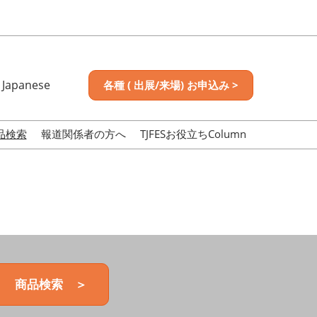
Japanese
各種 ( 出展/来場) お申込み >
nese
sh
品検索
報道関係者の方へ
TJFESお役立ちColumn
商品検索 ＞