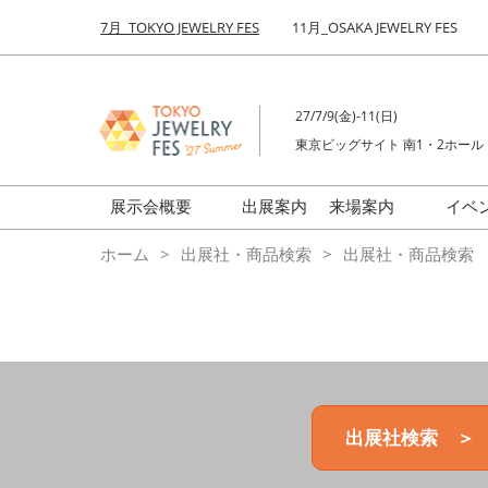
Press
ス
7月_TOKYO JEWELRY FES
11月_OSAKA JEWELRY FES
Escape
キ
to
ッ
close
プ
the
27/7/9(金)-11(日)
し
menu.
東京ビッグサイト 南1・2ホール
て
進
む
展示会概要
出展案内
来場案内
イベ
前回来場者数
会場の様子
ホーム
出展社・商品検索
出展社・商品検索
ジュエリーFES
商品特集
クリエイターFES
ゾーンマップ
ミネラル&ストーンFES
出展社検索 ＞