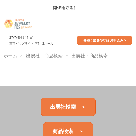
Press
ス
開催地で選ぶ
Escape
キ
to
ッ
close
7月_TOKYO JEWELRY FES
グ
プ
the
ロ
2027年07月09日
し
ー
menu.
東京ビッグサイト / Tokyo Big Sight, Japan
27/7/9(金)-11(日)
バ
各種 ( 出展/来場) お申込み >
て
東京ビッグサイト 南1・2ホール
ル
進
ナ
11月_OSAKA JEWELRY FES
ホーム
出展社・商品検索
ビ
出展社・商品検索
む
2026年11月21日
ゲ
大阪南港ATCホール/ATC HALL
ー
シ
ョ
ン
を
折
り
た
出展社検索 ＞
た
む
商品検索 ＞