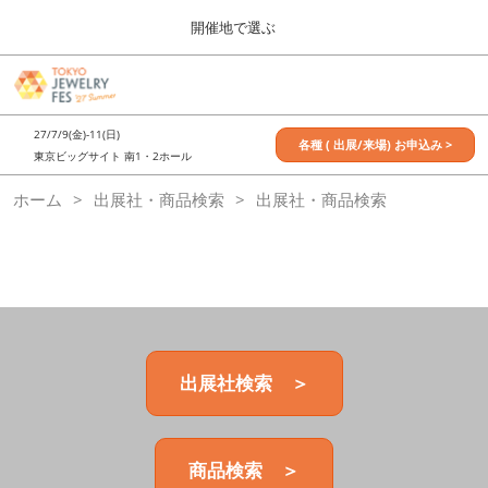
Press
ス
開催地で選ぶ
Escape
キ
to
ッ
close
7月_TOKYO JEWELRY FES
グ
プ
the
ロ
2027年07月09日
し
ー
menu.
東京ビッグサイト / Tokyo Big Sight, Japan
27/7/9(金)-11(日)
バ
各種 ( 出展/来場) お申込み >
て
東京ビッグサイト 南1・2ホール
ル
進
ナ
11月_OSAKA JEWELRY FES
ホーム
出展社・商品検索
ビ
出展社・商品検索
む
2026年11月21日
ゲ
大阪南港ATCホール/ATC HALL
ー
シ
ョ
ン
を
折
り
た
出展社検索 ＞
た
む
商品検索 ＞