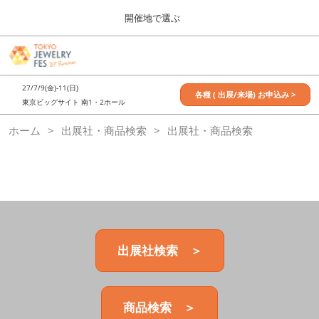
Press
ス
開催地で選ぶ
Escape
キ
to
ッ
close
7月_TOKYO JEWELRY FES
グ
プ
the
ロ
2027年07月09日
し
ー
menu.
東京ビッグサイト / Tokyo Big Sight, Japan
27/7/9(金)-11(日)
バ
各種 ( 出展/来場) お申込み >
て
東京ビッグサイト 南1・2ホール
ル
進
ナ
11月_OSAKA JEWELRY FES
ホーム
出展社・商品検索
ビ
出展社・商品検索
む
2026年11月21日
ゲ
大阪南港ATCホール/ATC HALL
ー
シ
ョ
ン
を
折
り
た
出展社検索 ＞
た
む
商品検索 ＞