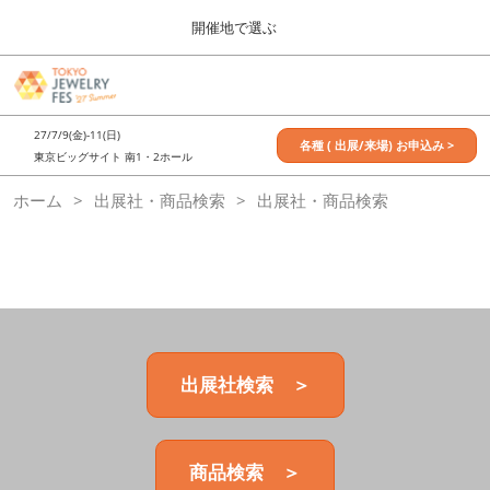
Press
ス
開催地で選ぶ
Escape
キ
to
ッ
close
7月_TOKYO JEWELRY FES
グ
プ
the
ロ
2027年07月09日
し
ー
menu.
東京ビッグサイト / Tokyo Big Sight, Japan
27/7/9(金)-11(日)
バ
各種 ( 出展/来場) お申込み >
て
東京ビッグサイト 南1・2ホール
ル
進
ナ
11月_OSAKA JEWELRY FES
ホーム
出展社・商品検索
ビ
出展社・商品検索
む
2026年11月21日
ゲ
大阪南港ATCホール/ATC HALL
ー
シ
ョ
ン
を
折
り
た
出展社検索 ＞
た
む
商品検索 ＞