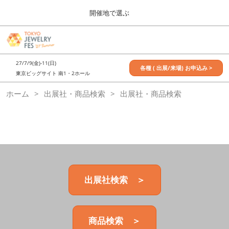
Press
ス
開催地で選ぶ
Escape
キ
to
ッ
close
7月_TOKYO JEWELRY FES
グ
プ
the
ロ
2027年07月09日
し
ー
menu.
東京ビッグサイト / Tokyo Big Sight, Japan
27/7/9(金)-11(日)
バ
各種 ( 出展/来場) お申込み >
て
東京ビッグサイト 南1・2ホール
ル
進
ナ
11月_OSAKA JEWELRY FES
ホーム
出展社・商品検索
ビ
出展社・商品検索
む
2026年11月21日
ゲ
大阪南港ATCホール/ATC HALL
ー
シ
ョ
ン
を
折
り
た
出展社検索 ＞
た
む
商品検索 ＞