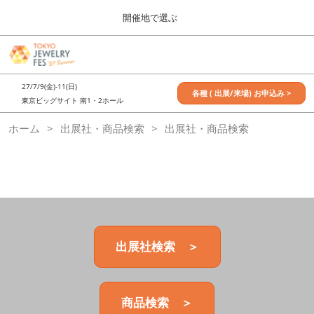
Press
ス
開催地で選ぶ
Escape
キ
to
ッ
close
7月_TOKYO JEWELRY FES
グ
プ
the
ロ
2027年07月09日
し
ー
menu.
東京ビッグサイト / Tokyo Big Sight, Japan
27/7/9(金)-11(日)
バ
各種 ( 出展/来場) お申込み >
て
東京ビッグサイト 南1・2ホール
ル
進
ナ
11月_OSAKA JEWELRY FES
ホーム
出展社・商品検索
ビ
出展社・商品検索
む
2026年11月21日
ゲ
大阪南港ATCホール/ATC HALL
ー
シ
ョ
ン
を
折
り
た
出展社検索 ＞
た
む
商品検索 ＞