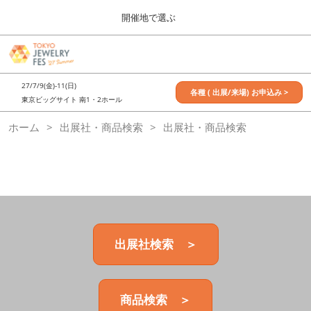
Press
ス
開催地で選ぶ
Escape
キ
to
ッ
close
7月_TOKYO JEWELRY FES
グ
プ
the
ロ
2027年07月09日
し
ー
menu.
東京ビッグサイト / Tokyo Big Sight, Japan
27/7/9(金)-11(日)
バ
各種 ( 出展/来場) お申込み >
て
東京ビッグサイト 南1・2ホール
ル
進
ナ
11月_OSAKA JEWELRY FES
ホーム
出展社・商品検索
ビ
出展社・商品検索
む
2026年11月21日
ゲ
大阪南港ATCホール/ATC HALL
ー
シ
ョ
ン
を
折
り
た
出展社検索 ＞
た
む
商品検索 ＞