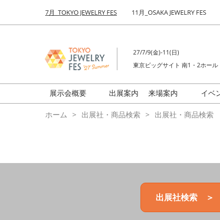
Press
ス
7月_TOKYO JEWELRY FES
11月_OSAKA JEWELRY FES
Escape
キ
to
ッ
close
プ
the
27/7/9(金)-11(日)
し
menu.
東京ビッグサイト 南1・2ホール
て
進
む
展示会概要
出展案内
来場案内
イベ
前回来場者数
会場の様子
ホーム
出展社・商品検索
出展社・商品検索
ジュエリーFES
商品特集
クリエイターFES
ゾーンマップ
ミネラル&ストーンFES
出展社検索 ＞