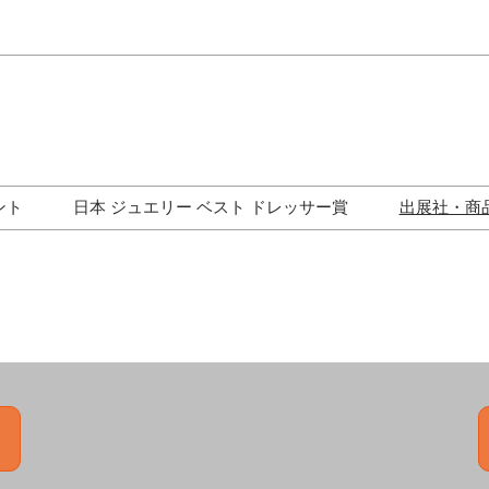
Japa
Engli
ント
日本 ジュエリー ベスト ドレッサー賞
出展社・商
ワークショップ
歴代受賞者一覧
ジュエリー修理コーナー
トークイベント