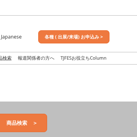
Japanese
各種 ( 出展/来場) お申込み >
nese
sh
品検索
報道関係者の方へ
TJFESお役立ちColumn
商品検索 ＞