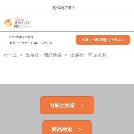
Press
ス
開催地で選ぶ
Escape
キ
to
ッ
close
7月_TOKYO JEWELRY FES
グ
プ
the
ロ
2027年07月09日
し
ー
menu.
東京ビッグサイト / Tokyo Big Sight, Japan
27/7/9(金)-11(日)
バ
各種 ( 出展/来場) お申込み >
て
東京ビッグサイト 南1・2ホール
ル
進
ナ
11月_OSAKA JEWELRY FES
ホーム
出展社・商品検索
ビ
出展社・商品検索
む
2026年11月21日
ゲ
大阪南港ATCホール/ATC HALL
ー
シ
ョ
ン
を
折
り
た
出展社検索 ＞
た
む
商品検索 ＞