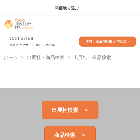
Press
ス
開催地で選ぶ
Escape
キ
to
ッ
close
7月_TOKYO JEWELRY FES
グ
プ
the
ロ
2027年07月09日
し
ー
menu.
東京ビッグサイト / Tokyo Big Sight, Japan
27/7/9(金)-11(日)
バ
各種 ( 出展/来場) お申込み >
て
東京ビッグサイト 南1・2ホール
ル
進
ナ
11月_OSAKA JEWELRY FES
ホーム
出展社・商品検索
ビ
出展社・商品検索
む
2026年11月21日
ゲ
大阪南港ATCホール/ATC HALL
ー
シ
ョ
ン
を
折
り
た
出展社検索 ＞
た
む
商品検索 ＞