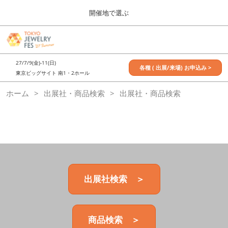
Press
ス
開催地で選ぶ
Escape
キ
to
ッ
close
7月_TOKYO JEWELRY FES
グ
プ
the
ロ
2027年07月09日
し
ー
menu.
東京ビッグサイト / Tokyo Big Sight, Japan
27/7/9(金)-11(日)
バ
各種 ( 出展/来場) お申込み >
て
東京ビッグサイト 南1・2ホール
ル
進
ナ
11月_OSAKA JEWELRY FES
ホーム
出展社・商品検索
ビ
出展社・商品検索
む
2026年11月21日
ゲ
大阪南港ATCホール/ATC HALL
ー
シ
ョ
ン
を
折
り
た
出展社検索 ＞
た
む
商品検索 ＞