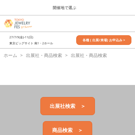
Press
ス
開催地で選ぶ
Escape
キ
to
ッ
close
7月_TOKYO JEWELRY FES
グ
プ
the
ロ
2027年07月09日
し
ー
menu.
東京ビッグサイト / Tokyo Big Sight, Japan
27/7/9(金)-11(日)
バ
各種 ( 出展/来場) お申込み >
て
東京ビッグサイト 南1・2ホール
ル
進
ナ
11月_OSAKA JEWELRY FES
ホーム
出展社・商品検索
ビ
出展社・商品検索
む
2026年11月21日
ゲ
大阪南港ATCホール/ATC HALL
ー
シ
ョ
ン
を
折
り
た
出展社検索 ＞
た
む
商品検索 ＞