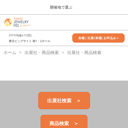
Press
ス
開催地で選ぶ
Escape
キ
to
ッ
close
7月_TOKYO JEWELRY FES
グ
プ
the
ロ
2027年07月09日
し
ー
menu.
東京ビッグサイト / Tokyo Big Sight, Japan
27/7/9(金)-11(日)
バ
各種 ( 出展/来場) お申込み >
て
東京ビッグサイト 南1・2ホール
ル
進
ナ
11月_OSAKA JEWELRY FES
ホーム
出展社・商品検索
ビ
出展社・商品検索
む
2026年11月21日
ゲ
大阪南港ATCホール/ATC HALL
ー
シ
ョ
ン
を
折
り
た
出展社検索 ＞
た
む
商品検索 ＞