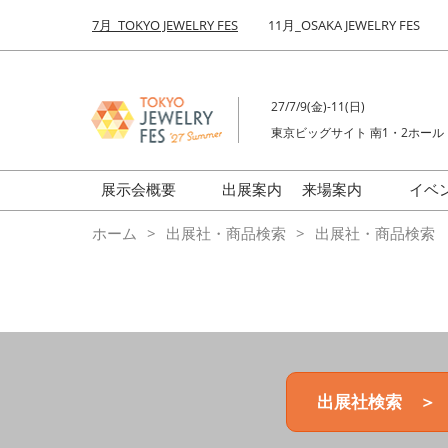
Press
ス
7月_TOKYO JEWELRY FES
11月_OSAKA JEWELRY FES
Escape
キ
to
ッ
close
プ
the
27/7/9(金)-11(日)
し
menu.
東京ビッグサイト 南1・2ホール
て
進
む
展示会概要
出展案内
来場案内
イベ
前回来場者数
会場の様子
ホーム
出展社・商品検索
出展社・商品検索
ジュエリーFES
商品特集
クリエイターFES
ゾーンマップ
ミネラル&ストーンFES
出展社検索 ＞