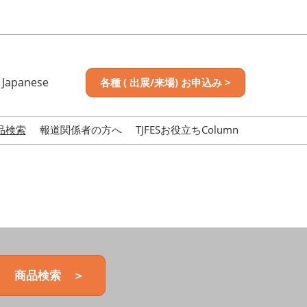
Japanese
各種 ( 出展/来場) お申込み >
nese
sh
品検索
報道関係者の方へ
TJFESお役立ちColumn
商品検索 ＞