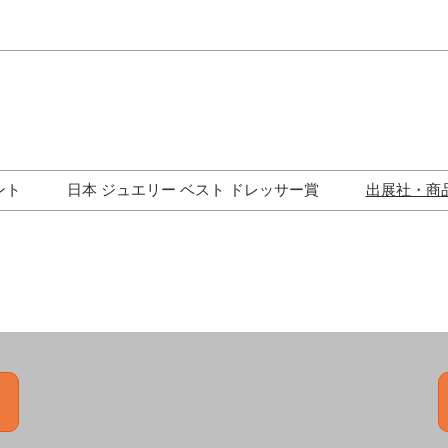
Japa
Engli
ント
日本 ジュエリー ベスト ドレッサー賞
出展社・商
ワークショップ
歴代受賞者一覧
ジュエリー修理コーナー
トークイベント