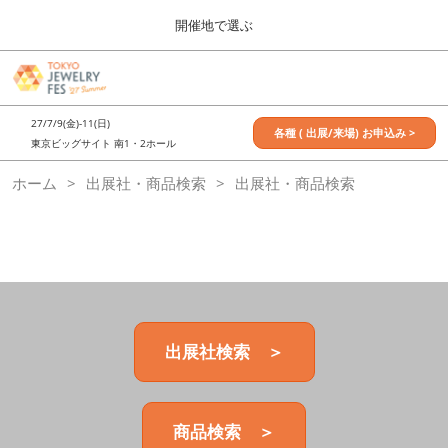
Press
ス
開催地で選ぶ
Escape
キ
to
ッ
close
7月_TOKYO JEWELRY FES
グ
プ
the
ロ
2027年07月09日
し
ー
menu.
東京ビッグサイト / Tokyo Big Sight, Japan
27/7/9(金)-11(日)
バ
各種 ( 出展/来場) お申込み >
て
東京ビッグサイト 南1・2ホール
ル
進
ナ
11月_OSAKA JEWELRY FES
ホーム
出展社・商品検索
ビ
出展社・商品検索
む
2026年11月21日
ゲ
大阪南港ATCホール/ATC HALL
ー
シ
ョ
ン
を
折
り
た
出展社検索 ＞
た
む
商品検索 ＞