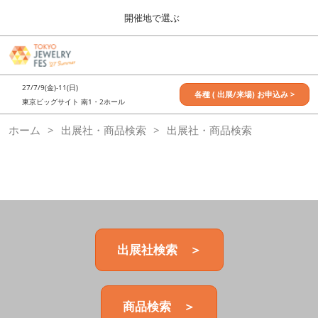
Press
ス
開催地で選ぶ
Escape
キ
to
ッ
close
7月_TOKYO JEWELRY FES
グ
プ
the
ロ
2027年07月09日
し
ー
menu.
東京ビッグサイト / Tokyo Big Sight, Japan
27/7/9(金)-11(日)
バ
各種 ( 出展/来場) お申込み >
て
東京ビッグサイト 南1・2ホール
ル
進
ナ
11月_OSAKA JEWELRY FES
ホーム
出展社・商品検索
ビ
出展社・商品検索
む
2026年11月21日
ゲ
大阪南港ATCホール/ATC HALL
ー
シ
ョ
ン
を
折
り
た
出展社検索 ＞
た
む
商品検索 ＞