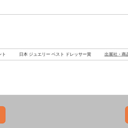
Japa
Engli
ント
日本 ジュエリー ベスト ドレッサー賞
出展社・商
ワークショップ
歴代受賞者一覧
ジュエリー修理コーナー
トークイベント