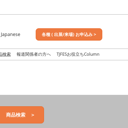
Japanese
各種 ( 出展/来場) お申込み >
nese
sh
品検索
報道関係者の方へ
TJFESお役立ちColumn
商品検索 ＞