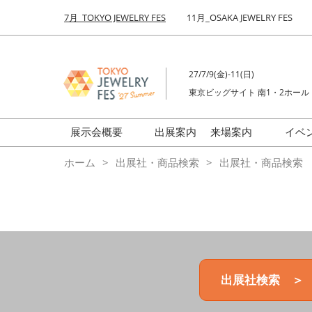
Press
ス
7月_TOKYO JEWELRY FES
11月_OSAKA JEWELRY FES
Escape
キ
to
ッ
close
プ
the
27/7/9(金)-11(日)
し
menu.
東京ビッグサイト 南1・2ホール
て
進
む
展示会概要
出展案内
来場案内
イベ
前回来場者数
会場の様子
ホーム
出展社・商品検索
出展社・商品検索
ジュエリーFES
商品特集
クリエイターFES
ゾーンマップ
ミネラル&ストーンFES
出展社検索 ＞