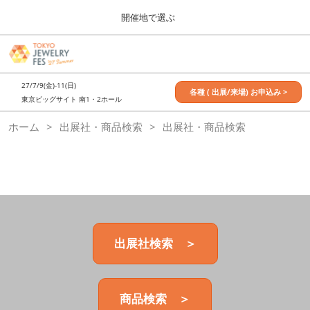
Press
ス
開催地で選ぶ
Escape
キ
to
ッ
close
7月_TOKYO JEWELRY FES
グ
プ
the
ロ
2027年07月09日
し
ー
menu.
東京ビッグサイト / Tokyo Big Sight, Japan
27/7/9(金)-11(日)
バ
各種 ( 出展/来場) お申込み >
て
東京ビッグサイト 南1・2ホール
ル
進
ナ
11月_OSAKA JEWELRY FES
ホーム
出展社・商品検索
ビ
出展社・商品検索
む
2026年11月21日
ゲ
大阪南港ATCホール/ATC HALL
ー
シ
ョ
ン
を
折
り
た
出展社検索 ＞
た
む
商品検索 ＞