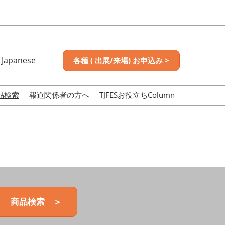
Japanese
各種 ( 出展/来場) お申込み >
nese
sh
品検索
報道関係者の方へ
TJFESお役立ちColumn
商品検索 ＞