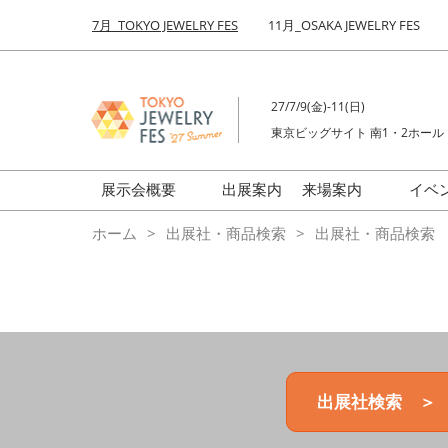
Press
ス
7月_TOKYO JEWELRY FES
11月_OSAKA JEWELRY FES
Escape
キ
to
ッ
close
プ
the
27/7/9(金)-11(日)
し
menu.
東京ビッグサイト 南1・2ホール
て
進
む
展示会概要
出展案内
来場案内
イベ
前回来場者数
会場の様子
ホーム
出展社・商品検索
出展社・商品検索
ジュエリーFES
商品特集
クリエイターFES
ゾーンマップ
ミネラル&ストーンFES
出展社検索 ＞