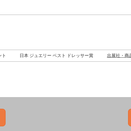
Japa
Engli
ント
日本 ジュエリー ベスト ドレッサー賞
出展社・商
ワークショップ
歴代受賞者一覧
ジュエリー修理コーナー
トークイベント